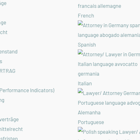
äge
French
äge
echt
Spanish
enstand
s
RTRAG
Italian
 Performance Indicators)
ng
verträge
Portuguese
ittelrecht
sfristen