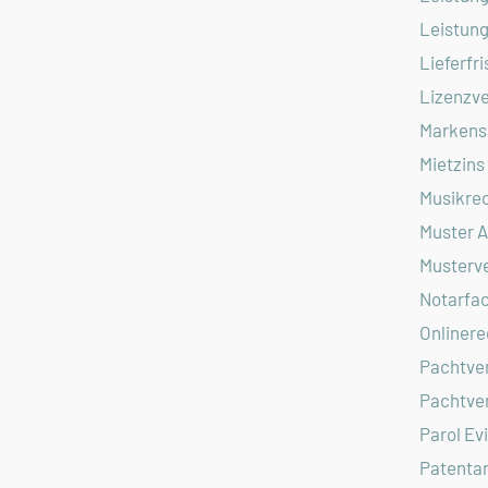
Leistun
Lieferfri
Lizenzve
Markens
Mietzins
Musikre
Muster 
Musterv
Notarfac
Onlinere
Pachtver
Pachtve
Parol Ev
Patenta