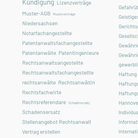
Kündigung
Lizenzverträge
Gefahrü
Muster-AGB
Musterverträge
Geistige
Niedersachsen
Gerichts
Notarfachangestellte
Gesellsc
Patentanwaltsfachangestellte
Gewährl
Patentanwälte
Patentingenieure
Gewährl
Rechtsanwaltsangestellte
gewerbli
Rechtsanwaltsfachangestellte
Haftung
rechtsanwälte
Rechtsanwältin
Haftung
Rechtsfachwirte
Haftung
Rechtsreferendare
Hannove
Schadenersatz
Schadensersatz
Individu
Stellenangebot Rechtsanwalt
informat
internat
Vertrag erstellen