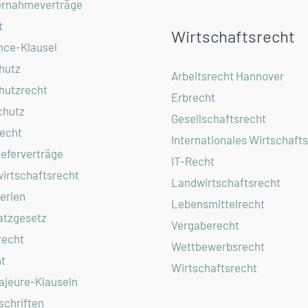
rnahmeverträge
t
Wirtschaftsrecht
nce-Klausel
hutz
Arbeitsrecht Hannover
hutzrecht
Erbrecht
chutz
Gesellschaftsrecht
echt
Internationales Wirtschaft
ieferverträge
IT-Recht
irtschaftsrecht
Landwirtschaftsrecht
erien
Lebensmittelrecht
atzgesetz
Vergaberecht
recht
Wettbewerbsrecht
t
Wirtschaftsrecht
ajeure-Klauseln
chriften