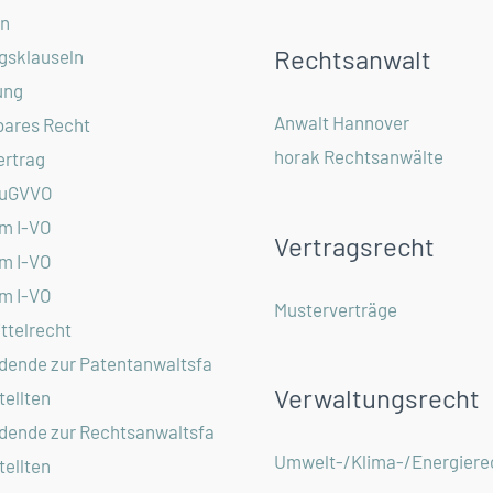
in
Rechtsanwalt
gsklauseln
ung
Anwalt Hannover
ares Recht
horak Rechtsanwälte
ertrag
EuGVVO
om I-VO
Vertragsrecht
om I-VO
om I-VO
Musterverträge
ttelrecht
dende zur Patentanwaltsfa
Verwaltungsrecht
ellten
dende zur Rechtsanwaltsfa
Umwelt-/Klima-/Energiere
ellten