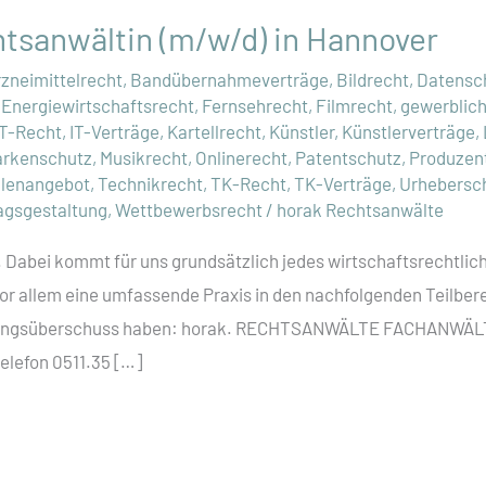
tsanwältin (m/w/d) in Hannover
rzneimittelrecht
,
Bandübernahmeverträge
,
Bildrecht
,
Datensc
,
Energiewirtschaftsrecht
,
Fernsehrecht
,
Filmrecht
,
gewerblic
IT-Recht
,
IT-Verträge
,
Kartellrecht
,
Künstler
,
Künstlerverträge
,
rkenschutz
,
Musikrecht
,
Onlinerecht
,
Patentschutz
,
Produzen
llenangebot
,
Technikrecht
,
TK-Recht
,
TK-Verträge
,
Urhebersc
agsgestaltung
,
Wettbewerbsrecht
/
horak Rechtsanwälte
 Dabei kommt für uns grundsätzlich jedes wirtschaftsrechtlich
vor allem eine umfassende Praxis in den nachfolgenden Teilbere
itungsüberschuss haben: horak. RECHTSANWÄLTE FACHANWÄ
Telefon 0511.35 […]