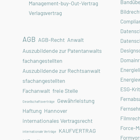
Bandübe
Management-buy-Out-Vertrag
Bildrech
Verlagsvertrag
Complia
Datensc
AGB
AGB-Recht
Anwalt
Datensc
Designs
Auszubildende zur Patentanwalts
Domainr
fachangestellten
Energiel
Auszubildende zur Rechtsanwalt
Energiew
sfachangestellten
ESG-Krit
Fachanwalt
freie Stelle
Fernabs
Gewährleistung
Gesellschaftsverträge
Fernseh
Haftung
Hannover
Filmrech
internationales Vertragsrecht
Force-M
KAUFVERTRAG
internationale Verträge
Formvors