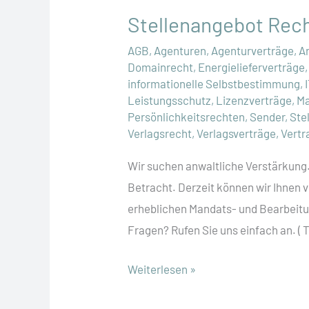
Stellenangebot Rech
AGB
,
Agenturen
,
Agenturverträge
,
A
Domainrecht
,
Energielieferverträge
informationelle Selbstbestimmung
,
Leistungsschutz
,
Lizenzverträge
,
Ma
Persönlichkeitsrechten
,
Sender
,
Ste
Verlagsrecht
,
Verlagsverträge
,
Vertr
Wir suchen anwaltliche Verstärkung.
Betracht. Derzeit können wir Ihnen 
erheblichen Mandats- und Bearbe
Fragen? Rufen Sie uns einfach an. ( 
Stellenangebot
Weiterlesen »
Rechtsanwältin