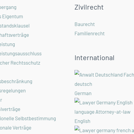
Zivilrecht
bergang
s Eigentum
Baurecht
standsklausel
Familienrecht
haftsverträge
eistung
eistungsausschluss
International
cher Rechtsschutz
sbeschränkung
sregelungen
German
r
alverträge
ionelle Selbstbestimmung
English
ionale Verträge