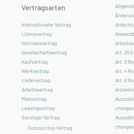
Allgeme
Vertragsarten
Änderun
Anfecht
Internationaler Vertrag
Anwendb
Lizenzvertrag
Arbeitsv
Vertriebsvertrag
Art. 25 
Gesellschaftsvertrag
Art. 3 R
Kaufvertrag
Art. 4 R
Werkvertrag
Art. 9 R
Liefervertrag
Arzneimi
Arbeitsvertrag
Auszubil
Mietvertrag
changest
Leasingvertrag
Auszubil
Sonstiger Vertrag
changest
Outsourcing-Vertrag