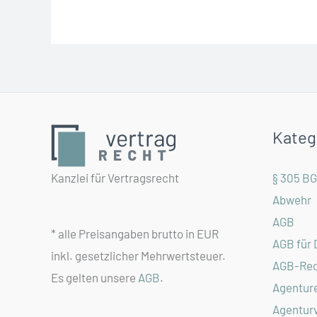
(m/w/d)
in
Hannover
Kateg
Kanzlei für Vertragsrecht
§ 305 B
Abwehr
AGB
* alle Preisangaben brutto in EUR
AGB für 
inkl. gesetzlicher Mehrwertsteuer.
AGB-Rec
Es gelten unsere
AGB
.
Agentur
Agentur