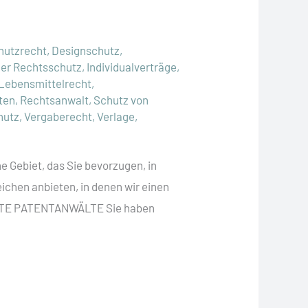
hutzrecht
,
Designschutz
,
her Rechtsschutz
,
Individualverträge
,
Lebensmittelrecht
,
ten
,
Rechtsanwalt
,
Schutz von
hutz
,
Vergaberecht
,
Verlage
,
e Gebiet, das Sie bevorzugen, in
ichen anbieten, in denen wir einen
LTE PATENTANWÄLTE Sie haben