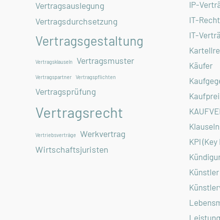
IP-Vertr
Vertragsauslegung
IT-Recht
Vertragsdurchsetzung
IT-Vertr
Vertragsgestaltung
Kartellr
Vertragsmuster
Vertragsklauseln
Käufer
Vertragspartner
Vertragspflichten
Kaufgeg
Vertragsprüfung
Kaufprei
Vertragsrecht
KAUFVE
Klauseln
Werkvertrag
Vertriebsverträge
KPI (Key
Wirtschaftsjuristen
Kündigu
Künstler
Künstler
Lebensm
Leistung