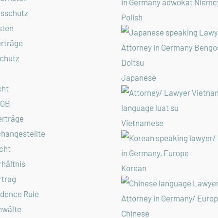
gsschutz
Polish
sten
rträge
chutz
Japanese
cht
AGB
erträge
Vietnamese
hangestellte
cht
hältnis
Korean
rtrag
idence Rule
nwälte
Chinese