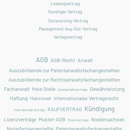
Leasingvertrag
Sonstiger Vertrag
Outsourcing-Vertrag
Management-buy-Out-Vertrag
Verlagsvertrag
AGB
AGB-Recht
Anwalt
Auszubildende zur Patentanwaltsfachangestellten
Auszubildende zur Rechtsanwaltsfachangestellten
Fachanwalt
freie Stelle
Gewährleistung
Gesellschaftsverträge
Haftung
Hannover
internationales Vertragsrecht
Kündigung
KAUFVERTRAG
internationale Verträge
Lizenzverträge
Muster-AGB
Niedersachsen
Musterverträge
Notarfachangestellte
Patentanwaltsfachangestellte