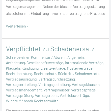
Vertragsmanagement Neben der blossen Vertragsgestaltung
als solcher mit Einbettung in vor-/nachvertragliche Prozesse
Was
Weiterlesen »
muss
bei
der
Verpflichtet zu Schadenersatz
Vertragsgestaltung
Schreibe einen Kommentar
/
Abwehr
,
Allgemein
,
beachtet
Anfechtung
,
Gesellschaftsverträge
,
internationale Verträge
,
werden?
Klauseln
,
Kündigung
,
Lizenzverträge
,
Musterverträge
,
Rechtsberatung
,
Rechtsschutz
,
Rücktritt
,
Schadenersatz
,
Vertragsauslegung
,
Vertragsdurchsetzung
,
Vertragserstellung
,
Vertragsgestaltung
,
Vertragsklauseln
,
Vertragsmanagement
,
Vertragsmuster
,
Vertragspflege
,
Vertragsprüfung
,
Vertragsrecht
,
Vertriebsverträge
,
Widerruf
/
horak Rechtsanwälte
Ein Vertragspartner kann schadenersatzpflichtig werden