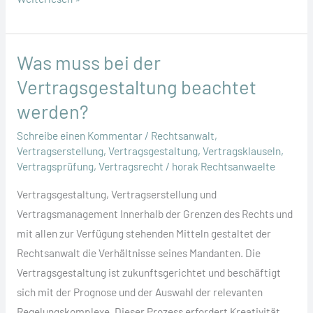
sollte
in
jedem
Was muss bei der
Vertrag
Vertragsgestaltung beachtet
geregelt
werden?
werden?
Schreibe einen Kommentar
/
Rechtsanwalt
,
Vertragserstellung
,
Vertragsgestaltung
,
Vertragsklauseln
,
Vertragsprüfung
,
Vertragsrecht
/
horak Rechtsanwaelte
Vertragsgestaltung, Vertragserstellung und
Vertragsmanagement Innerhalb der Grenzen des Rechts und
mit allen zur Verfügung stehenden Mitteln gestaltet der
Rechtsanwalt die Verhältnisse seines Mandanten. Die
Vertragsgestaltung ist zukunftsgerichtet und beschäftigt
sich mit der Prognose und der Auswahl der relevanten
Regelungskomplexe. Dieser Prozess erfordert Kreativität.