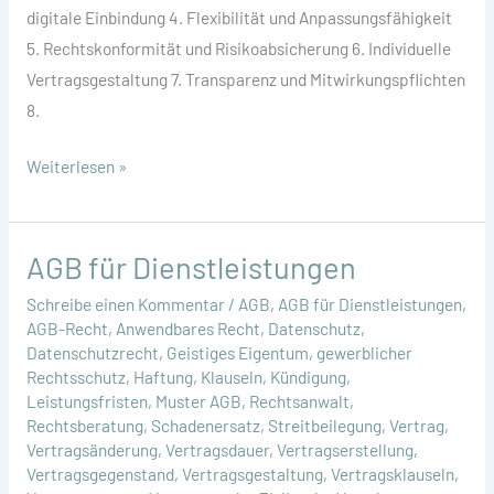
digitale Einbindung 4. Flexibilität und Anpassungsfähigkeit
5. Rechtskonformität und Risikoabsicherung 6. Individuelle
Vertragsgestaltung 7. Transparenz und Mitwirkungspflichten
8.
Gestaltung
Weiterlesen »
komplexer
und
moderner
AGB für Dienstleistungen
Verträge
Schreibe einen Kommentar
/
AGB
,
AGB für Dienstleistungen
,
AGB-Recht
,
Anwendbares Recht
,
Datenschutz
,
Datenschutzrecht
,
Geistiges Eigentum
,
gewerblicher
Rechtsschutz
,
Haftung
,
Klauseln
,
Kündigung
,
Leistungsfristen
,
Muster AGB
,
Rechtsanwalt
,
Rechtsberatung
,
Schadenersatz
,
Streitbeilegung
,
Vertrag
,
Vertragsänderung
,
Vertragsdauer
,
Vertragserstellung
,
Vertragsgegenstand
,
Vertragsgestaltung
,
Vertragsklauseln
,