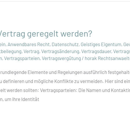
 Vertrag geregelt werden?
ein
,
Anwendbares Recht
,
Datenschutz
,
Geistiges Eigentum
,
Ge
tbeilegung
,
Vertrag
,
Vertragsänderung
,
Vertragsdauer
,
Vertrag
n
,
Vertragsparteien
,
Vertragsvergütung
/
horak Rechtsanwaelt
 grundlegende Elemente und Regelungen ausführlich festgehal
u definieren und mögliche Konflikte zu vermeiden. Hier sind ein
elt werden sollten: Vertragsparteien: Die Namen und Kontakt
, um ihre Identität