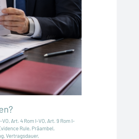
den?
I-VO
,
Art. 4 Rom I-VO
,
Art. 9 Rom I-
Evidence Rule
,
Präambel
,
ng
,
Vertragsdauer
,