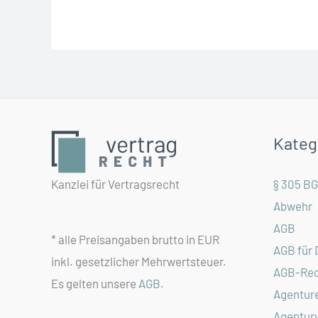
in
jedem
Vertrag
geregelt
werden?
Kateg
Kanzlei für Vertragsrecht
§ 305 B
Abwehr
AGB
* alle Preisangaben brutto in EUR
AGB für 
inkl. gesetzlicher Mehrwertsteuer.
AGB-Rec
Es gelten unsere
AGB
.
Agentur
Agentur