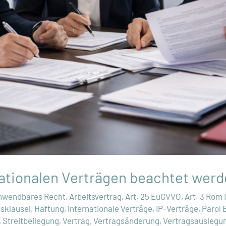
ationalen Verträgen beachtet wer
nwendbares Recht
,
Arbeitsvertrag
,
Art. 25 EuGVVO
,
Art. 3 Rom 
sklausel
,
Haftung
,
internationale Verträge
,
IP-Verträge
,
Parol 
,
Streitbeilegung
,
Vertrag
,
Vertragsänderung
,
Vertragsauslegu