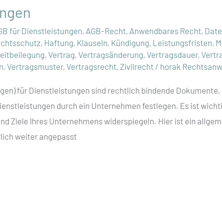
ungen
GB für Dienstleistungen
,
AGB-Recht
,
Anwendbares Recht
,
Date
echtsschutz
,
Haftung
,
Klauseln
,
Kündigung
,
Leistungsfristen
,
M
reitbeilegung
,
Vertrag
,
Vertragsänderung
,
Vertragsdauer
,
Vertr
n
,
Vertragsmuster
,
Vertragsrecht
,
Zivilrecht
/
horak Rechtsanw
en) für Dienstleistungen sind rechtlich bindende Dokumente,
ienstleistungen durch ein Unternehmen festlegen. Es ist wichti
nd Ziele Ihres Unternehmens widerspiegeln. Hier ist ein allgem
lich weiter angepasst