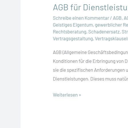
AGB für Dienstleist
Schreibe einen Kommentar
/
AGB
,
A
Geistiges Eigentum
,
gewerblicher R
Rechtsberatung
,
Schadenersatz
,
St
Vertragsgestaltung
,
Vertragsklausel
AGB (Allgemeine Geschäftsbedingung
Konditionen für die Erbringung von D
sie die spezifischen Anforderungen u
Dienstleistungen. Dieses muss natür
AGB
Weiterlesen »
für
Dienstleistungen