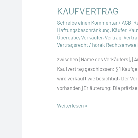
KAUFVERTRAG
Schreibe einen Kommentar
/
AGB-R
Haftungsbeschränkung
,
Käufer
,
Kau
Übergabe
,
Verkäufer
,
Vertrag
,
Vertr
Vertragsrecht
/
horak Rechtsanwael
zwischen [Name des Verkäufers], [An
Kaufvertrag geschlossen: § 1 Kaufge
wird verkauft wie besichtigt. Der Ve
vorhanden] Erläuterung: Die präzis
KAUFVERTRAG
Weiterlesen »