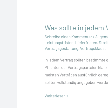
Was sollte in jedem
Schreibe einen Kommentar
/
Allgem
Leistungsfristen
,
Lieferfristen
,
Strei
Vertragsgestaltung
,
Vertragsklausel
In jedem Vertrag sollten bestimmte
Pflichten der Vertragsparteien klar z
meisten Verträgen ausführlich gereg
sollten vollständig angegeben werden
Was
Weiterlesen »
sollte