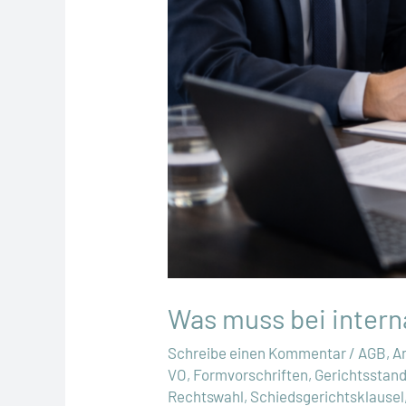
Was muss bei intern
Schreibe einen Kommentar
/
AGB
,
A
VO
,
Formvorschriften
,
Gerichtsstand
Rechtswahl
,
Schiedsgerichtsklausel