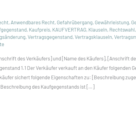
echt
,
Anwendbares Recht
,
Gefahrübergang
,
Gewährleistung
,
G
fgegenstand
,
Kaufpreis
,
KAUFVERTRAG
,
Klauseln
,
Rechtswahl
agsänderung
,
Vertragsgegenstand
,
Vertragsklauseln
,
Vertrags
te
schrift des Verkäufers] und [Name des Käufers], [Anschrift de
genstand 1.1 Der Verkäufer verkauft an den Käufer folgenden 
rkäufer sichert folgende Eigenschaften zu: [Beschreibung zuge
e Beschreibung des Kaufgegenstands ist […]