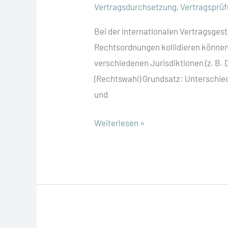
Vertragsdurchsetzung
,
Vertragsprü
Bei der internationalen Vertragsgest
Rechtsordnungen kollidieren können.
verschiedenen Jurisdiktionen (z. B.
(Rechtswahl) Grundsatz: Unterschiede
und
Was
Weiterlesen »
muss
bei
internationalen
Verträgen
beachtet
werden?