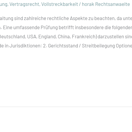
fung
,
Vertragsrecht
,
Vollstreckbarkeit
/
horak Rechtsanwaelte
altung sind zahlreiche rechtliche Aspekte zu beachten, da unt
 Eine umfassende Prüfung betrifft insbesondere die folgenden 
 Deutschland, USA, England, China, Frankreich) darzustellen si
 in Jurisdiktionen: 2. Gerichtsstand / Streitbeilegung Option