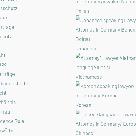
gsschutz
Polish
sten
rträge
chutz
Japanese
cht
AGB
erträge
Vietnamese
hangestellte
cht
hältnis
Korean
rtrag
idence Rule
nwälte
Chinese