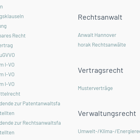
in
Rechtsanwalt
gsklauseln
ung
Anwalt Hannover
ares Recht
horak Rechtsanwälte
ertrag
EuGVVO
om I-VO
Vertragsrecht
om I-VO
om I-VO
Musterverträge
ttelrecht
dende zur Patentanwaltsfa
Verwaltungsrecht
ellten
dende zur Rechtsanwaltsfa
Umwelt-/Klima-/Energiere
ellten