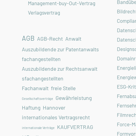
Bandübe
Management-buy-Out-Vertrag
Bildrech
Verlagsvertrag
Complia
Datensc
AGB
AGB-Recht
Anwalt
Datensc
Designs
Auszubildende zur Patentanwalts
Domainr
fachangestellten
Energiel
Auszubildende zur Rechtsanwalt
Energiew
sfachangestellten
ESG-Krit
Fachanwalt
freie Stelle
Fernabs
Gewährleistung
Gesellschaftsverträge
Fernseh
Haftung
Hannover
Filmrech
internationales Vertragsrecht
Force-M
KAUFVERTRAG
internationale Verträge
Formvors