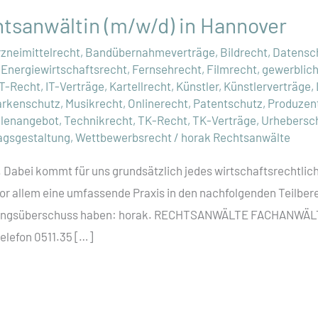
tsanwältin (m/w/d) in Hannover
rzneimittelrecht
,
Bandübernahmeverträge
,
Bildrecht
,
Datensc
,
Energiewirtschaftsrecht
,
Fernsehrecht
,
Filmrecht
,
gewerblic
IT-Recht
,
IT-Verträge
,
Kartellrecht
,
Künstler
,
Künstlerverträge
,
rkenschutz
,
Musikrecht
,
Onlinerecht
,
Patentschutz
,
Produzen
llenangebot
,
Technikrecht
,
TK-Recht
,
TK-Verträge
,
Urhebersc
agsgestaltung
,
Wettbewerbsrecht
/
horak Rechtsanwälte
 Dabei kommt für uns grundsätzlich jedes wirtschaftsrechtlich
vor allem eine umfassende Praxis in den nachfolgenden Teilbere
itungsüberschuss haben: horak. RECHTSANWÄLTE FACHANWÄ
Telefon 0511.35 […]