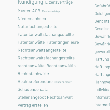
Kündigung
Lizenzverträge
Gefahrü
Muster-AGB
Musterverträge
Geistige
Niedersachsen
Gerichts
Notarfachangestellte
Gesellsc
Patentanwaltsfachangestellte
Gewährl
Patentanwälte
Patentingenieure
Gewährl
Rechtsanwaltsangestellte
gewerbli
Rechtsanwaltsfachangestellte
Haftung
rechtsanwälte
Rechtsanwältin
Haftung
Rechtsfachwirte
Haftung
Rechtsreferendare
Hannove
Schadenersatz
Schadensersatz
Individu
Stellenangebot Rechtsanwalt
informat
internat
Vertrag erstellen