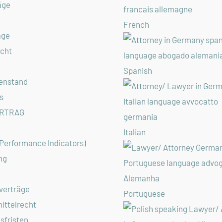
äge
French
äge
echt
Spanish
enstand
s
RTRAG
Italian
 Performance Indicators)
ng
verträge
Portuguese
ittelrecht
sfristen