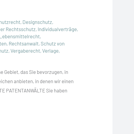
hutzrecht
,
Designschutz
,
her Rechtsschutz
,
Individualverträge
,
Lebensmittelrecht
,
ten
,
Rechtsanwalt
,
Schutz von
hutz
,
Vergaberecht
,
Verlage
,
e Gebiet, das Sie bevorzugen, in
ichen anbieten, in denen wir einen
LTE PATENTANWÄLTE Sie haben