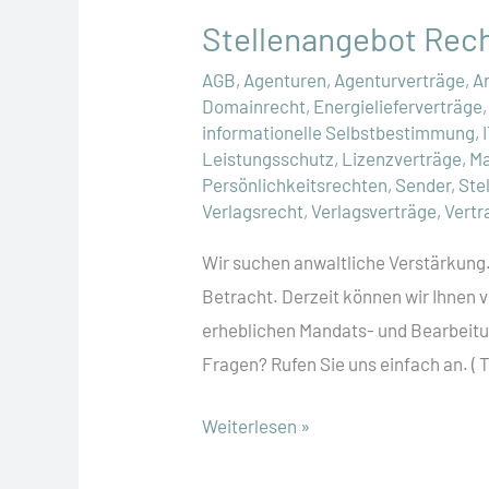
Stellenangebot Rech
AGB
,
Agenturen
,
Agenturverträge
,
A
Domainrecht
,
Energielieferverträge
informationelle Selbstbestimmung
,
Leistungsschutz
,
Lizenzverträge
,
Ma
Persönlichkeitsrechten
,
Sender
,
Ste
Verlagsrecht
,
Verlagsverträge
,
Vertr
Wir suchen anwaltliche Verstärkung.
Betracht. Derzeit können wir Ihnen 
erheblichen Mandats- und Bearbe
Fragen? Rufen Sie uns einfach an. ( 
Stellenangebot
Weiterlesen »
Rechtsanwältin