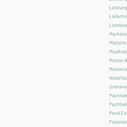
Leistun
Lieferfri
Lizenzve
Markens
Mietzins
Musikre
Muster 
Musterv
Notarfac
Onlinere
Pachtver
Pachtve
Parol Ev
Patenta