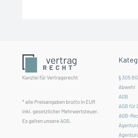
(m/w/d)
in
Hannover
Kateg
Kanzlei für Vertragsrecht
§ 305 B
Abwehr
AGB
* alle Preisangaben brutto in EUR
AGB für 
inkl. gesetzlicher Mehrwertsteuer.
AGB-Rec
Es gelten unsere
AGB
.
Agentur
Agentur