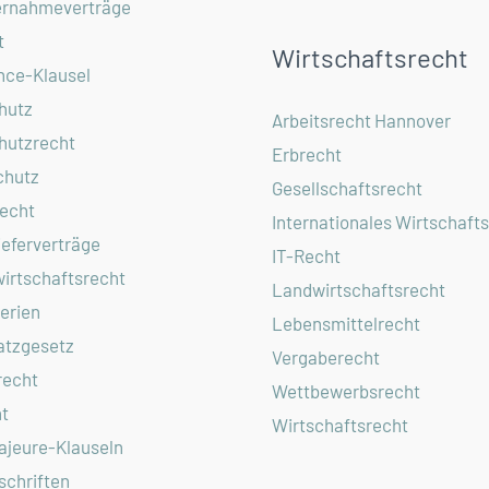
rnahmeverträge
t
Wirtschaftsrecht
nce-Klausel
hutz
Arbeitsrecht Hannover
hutzrecht
Erbrecht
chutz
Gesellschaftsrecht
echt
Internationales Wirtschaft
ieferverträge
IT-Recht
irtschaftsrecht
Landwirtschaftsrecht
erien
Lebensmittelrecht
atzgesetz
Vergaberecht
recht
Wettbewerbsrecht
t
Wirtschaftsrecht
ajeure-Klauseln
chriften