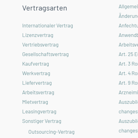
Allgeme
Vertragsarten
Änderun
Anfecht
Internationaler Vertrag
Anwendb
Lizenzvertrag
Arbeitsv
Vertriebsvertrag
Art. 25 
Gesellschaftsvertrag
Art. 3 R
Kaufvertrag
Art. 4 R
Werkvertrag
Art. 9 R
Liefervertrag
Arzneimi
Arbeitsvertrag
Auszubil
Mietvertrag
changest
Leasingvertrag
Auszubil
Sonstiger Vertrag
changest
Outsourcing-Vertrag