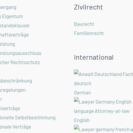
Zivilrecht
bergang
s Eigentum
Baurecht
standsklausel
Familienrecht
haftsverträge
eistung
eistungsausschluss
International
cher Rechtsschutz
sbeschränkung
sregelungen
German
r
alverträge
ionelle Selbstbestimmung
English
ionale Verträge