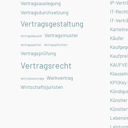
IP-Vertr
Vertragsauslegung
IT-Recht
Vertragsdurchsetzung
IT-Vertr
Vertragsgestaltung
Kartellr
Vertragsmuster
Vertragsklauseln
Käufer
Vertragspartner
Vertragspflichten
Kaufgeg
Vertragsprüfung
Kaufprei
Vertragsrecht
KAUFVE
Klauseln
Werkvertrag
Vertriebsverträge
KPI (Key
Wirtschaftsjuristen
Kündigu
Künstler
Künstler
Lebensm
Leistung