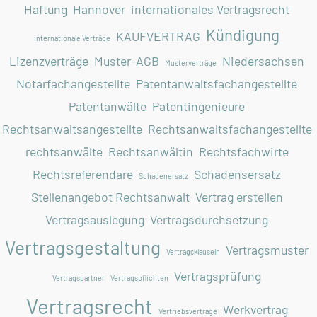
Haftung
Hannover
internationales Vertragsrecht
Kündigung
KAUFVERTRAG
internationale Verträge
Lizenzverträge
Muster-AGB
Niedersachsen
Musterverträge
Notarfachangestellte
Patentanwaltsfachangestellte
Patentanwälte
Patentingenieure
Rechtsanwaltsangestellte
Rechtsanwaltsfachangestellte
rechtsanwälte
Rechtsanwältin
Rechtsfachwirte
Rechtsreferendare
Schadensersatz
Schadenersatz
Stellenangebot Rechtsanwalt
Vertrag erstellen
Vertragsauslegung
Vertragsdurchsetzung
Vertragsgestaltung
Vertragsmuster
Vertragsklauseln
Vertragsprüfung
Vertragspartner
Vertragspflichten
Vertragsrecht
Werkvertrag
Vertriebsverträge