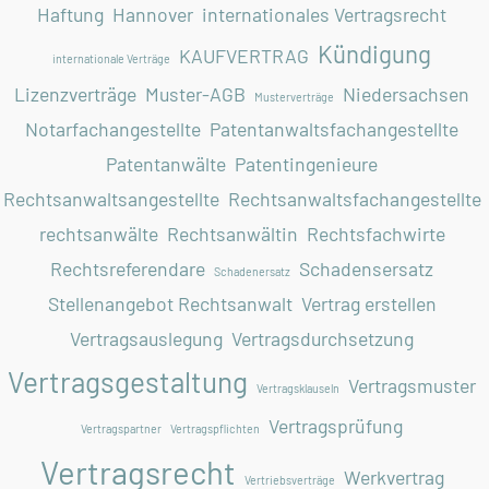
Haftung
Hannover
internationales Vertragsrecht
Kündigung
KAUFVERTRAG
internationale Verträge
Lizenzverträge
Muster-AGB
Niedersachsen
Musterverträge
Notarfachangestellte
Patentanwaltsfachangestellte
Patentanwälte
Patentingenieure
Rechtsanwaltsangestellte
Rechtsanwaltsfachangestellte
rechtsanwälte
Rechtsanwältin
Rechtsfachwirte
Rechtsreferendare
Schadensersatz
Schadenersatz
Stellenangebot Rechtsanwalt
Vertrag erstellen
Vertragsauslegung
Vertragsdurchsetzung
Vertragsgestaltung
Vertragsmuster
Vertragsklauseln
Vertragsprüfung
Vertragspartner
Vertragspflichten
Vertragsrecht
Werkvertrag
Vertriebsverträge