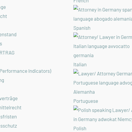
French
äge
echt
Spanish
enstand
s
RTRAG
Italian
 Performance Indicators)
ng
verträge
Portuguese
ittelrecht
sfristen
gsschutz
Polish