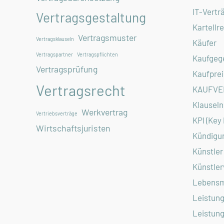
IT-Vertr
Vertragsgestaltung
Kartellr
Vertragsmuster
Vertragsklauseln
Käufer
Vertragspartner
Vertragspflichten
Kaufgeg
Vertragsprüfung
Kaufprei
Vertragsrecht
KAUFVE
Klauseln
Werkvertrag
Vertriebsverträge
KPI (Key
Wirtschaftsjuristen
Kündigu
Künstler
Künstler
Lebensm
Leistung
Leistun