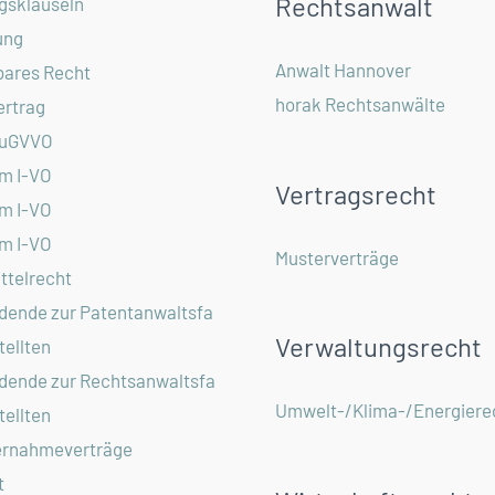
Rechtsanwalt
gsklauseln
ung
Anwalt Hannover
ares Recht
horak Rechtsanwälte
ertrag
EuGVVO
om I-VO
Vertragsrecht
om I-VO
om I-VO
Musterverträge
ttelrecht
dende zur Patentanwaltsfa
Verwaltungsrecht
ellten
dende zur Rechtsanwaltsfa
Umwelt-/Klima-/Energiere
ellten
rnahmeverträge
t