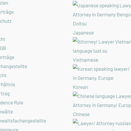
sten
rträge
chutz
Japanese
cht
AGB
erträge
Vietnamese
hangestellte
cht
hältnis
Korean
rtrag
idence Rule
nwälte
Chinese
waltsfachangestellte
genieure