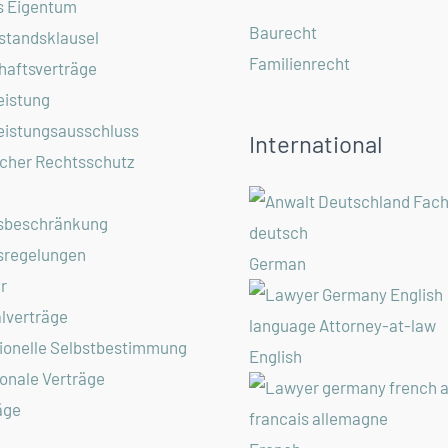
s Eigentum
Baurecht
standsklausel
Familienrecht
haftsverträge
eistung
eistungsausschluss
International
cher Rechtsschutz
sbeschränkung
sregelungen
German
r
alverträge
ionelle Selbstbestimmung
English
ionale Verträge
äge