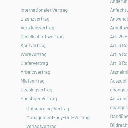
Änderun
Anfecht
Internationaler Vertrag
Anwendb
Lizenzvertrag
Arbeitsv
Vertriebsvertrag
Art. 25 
Gesellschaftsvertrag
Art. 3 R
Kaufvertrag
Art. 4 R
Werkvertrag
Art. 9 R
Liefervertrag
Arzneimi
Arbeitsvertrag
Auszubil
Mietvertrag
changest
Leasingvertrag
Auszubil
Sonstiger Vertrag
changest
Outsourcing-Vertrag
Bandübe
Management-buy-Out-Vertrag
Bildrech
Verlagsvertrag