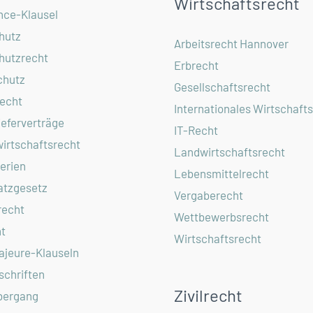
Wirtschaftsrecht
nce-Klausel
hutz
Arbeitsrecht Hannover
hutzrecht
Erbrecht
chutz
Gesellschaftsrecht
echt
Internationales Wirtschaft
ieferverträge
IT-Recht
irtschaftsrecht
Landwirtschaftsrecht
erien
Lebensmittelrecht
atzgesetz
Vergaberecht
recht
Wettbewerbsrecht
t
Wirtschaftsrecht
ajeure-Klauseln
chriften
Zivilrecht
bergang