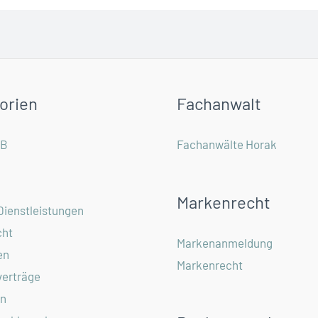
orien
Fachanwalt
GB
Fachanwälte Horak
Markenrecht
Dienstleistungen
ht
Markenanmeldung
en
Markenrecht
verträge
in