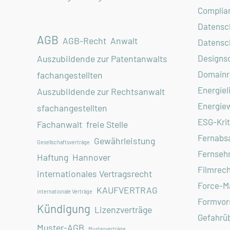
Complia
Datensc
AGB
AGB-Recht
Anwalt
Datensc
Designs
Auszubildende zur Patentanwalts
Domainr
fachangestellten
Energiel
Auszubildende zur Rechtsanwalt
Energiew
sfachangestellten
ESG-Krit
Fachanwalt
freie Stelle
Fernabs
Gewährleistung
Gesellschaftsverträge
Fernseh
Haftung
Hannover
Filmrech
internationales Vertragsrecht
Force-M
KAUFVERTRAG
internationale Verträge
Formvors
Kündigung
Lizenzverträge
Gefahrü
Muster-AGB
Musterverträge