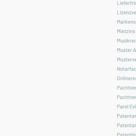
Lieferfri
Lizenzve
Markens
Mietzins
Musikre
Muster 
Musterv
Notarfac
Onlinere
Pachtver
Pachtve
Parol Ev
Patenta
Patentan
Patentin