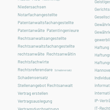
Geistige
Niedersachsen
Gerichts
Notarfachangestellte
Gesellsc
Patentanwaltsfachangestellte
Gewährl
Patentanwälte
Patentingenieure
Gewährl
Rechtsanwaltsangestellte
gewerbli
Rechtsanwaltsfachangestellte
Haftung
rechtsanwälte
Rechtsanwältin
Haftung
Rechtsfachwirte
Haftung
Rechtsreferendare
Hannove
Schadenersatz
Schadensersatz
Individu
Stellenangebot Rechtsanwalt
informat
internat
Vertrag erstellen
IP-Vertr
Vertragsauslegung
IT-Recht
Vertragsdurchsetzung