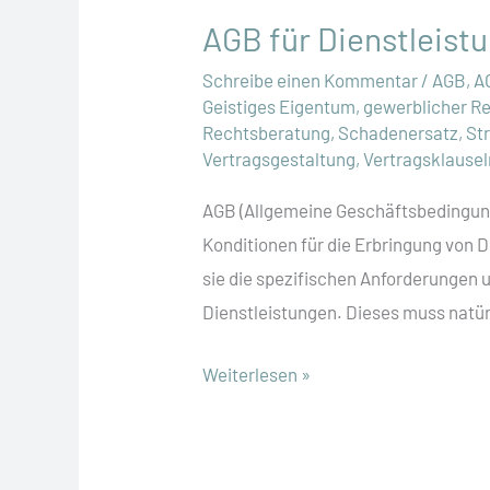
AGB für Dienstleist
Schreibe einen Kommentar
/
AGB
,
A
Geistiges Eigentum
,
gewerblicher R
Rechtsberatung
,
Schadenersatz
,
St
Vertragsgestaltung
,
Vertragsklausel
AGB (Allgemeine Geschäftsbedingung
Konditionen für die Erbringung von D
sie die spezifischen Anforderungen u
Dienstleistungen. Dieses muss natür
AGB
Weiterlesen »
für
Dienstleistungen