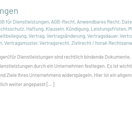
ungen
GB für Dienstleistungen
,
AGB-Recht
,
Anwendbares Recht
,
Date
echtsschutz
,
Haftung
,
Klauseln
,
Kündigung
,
Leistungsfristen
,
M
reitbeilegung
,
Vertrag
,
Vertragsänderung
,
Vertragsdauer
,
Vertr
n
,
Vertragsmuster
,
Vertragsrecht
,
Zivilrecht
/
horak Rechtsanw
en) für Dienstleistungen sind rechtlich bindende Dokumente,
ienstleistungen durch ein Unternehmen festlegen. Es ist wichti
nd Ziele Ihres Unternehmens widerspiegeln. Hier ist ein allgem
lich weiter angepasst […]