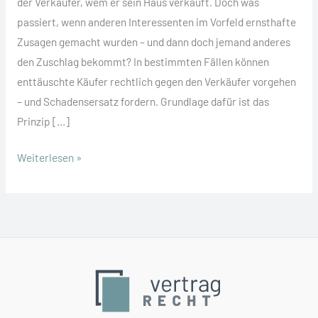
der Verkäufer, wem er sein Haus verkauft. Doch was
passiert, wenn anderen Interessenten im Vorfeld ernsthafte
Zusagen gemacht wurden – und dann doch jemand anderes
den Zuschlag bekommt? In bestimmten Fällen können
enttäuschte Käufer rechtlich gegen den Verkäufer vorgehen
– und Schadensersatz fordern. Grundlage dafür ist das
Prinzip […]
Ein
Weiterlesen »
geplatzter
Hauskauf
–
und
die
rechtlichen
Folgen
für