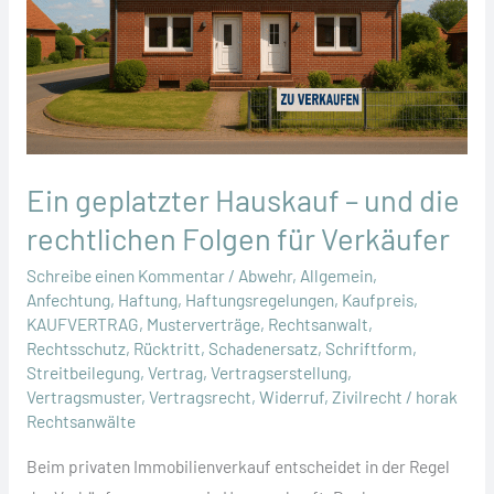
Ein geplatzter Hauskauf – und die
rechtlichen Folgen für Verkäufer
Schreibe einen Kommentar
/
Abwehr
,
Allgemein
,
Anfechtung
,
Haftung
,
Haftungsregelungen
,
Kaufpreis
,
KAUFVERTRAG
,
Musterverträge
,
Rechtsanwalt
,
Rechtsschutz
,
Rücktritt
,
Schadenersatz
,
Schriftform
,
Streitbeilegung
,
Vertrag
,
Vertragserstellung
,
Vertragsmuster
,
Vertragsrecht
,
Widerruf
,
Zivilrecht
/
horak
Rechtsanwälte
Beim privaten Immobilienverkauf entscheidet in der Regel