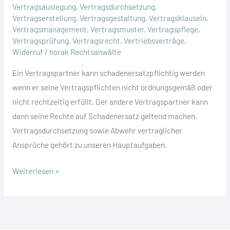
Vertragsauslegung
,
Vertragsdurchsetzung
,
Vertragserstellung
,
Vertragsgestaltung
,
Vertragsklauseln
,
Vertragsmanagement
,
Vertragsmuster
,
Vertragspflege
,
Vertragsprüfung
,
Vertragsrecht
,
Vertriebsverträge
,
Widerruf
/
horak Rechtsanwälte
Ein Vertragspartner kann schadenersatzpflichtig werden
wenn er seine Vertragspflichten nicht ordnungsgemäß oder
nicht rechtzeitig erfüllt. Der andere Vertragspartner kann
dann seine Rechte auf Schadenersatz geltend machen.
Vertragsdurchsetzung sowie Abwehr vertraglicher
Ansprüche gehört zu unseren Hauptaufgaben.
Verpflichtet
Weiterlesen »
zu
Schadenersatz